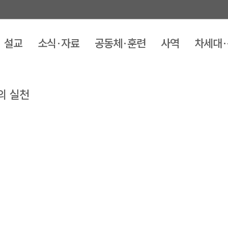
설교
소식·자료
공동체·훈련
사역
차세대
의 실천