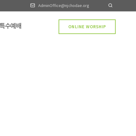
AdminOffice@njchodae.org
·특수예배
ONLINE WORSHIP