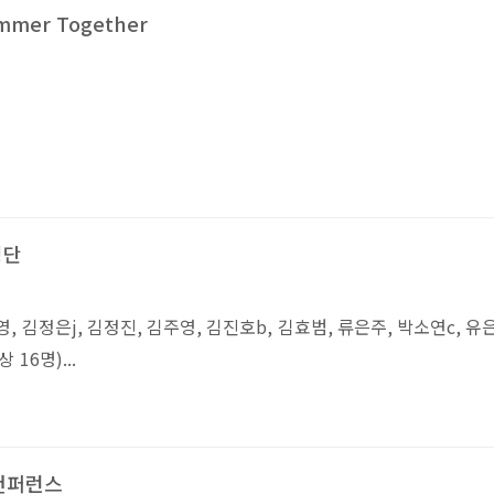
mer Together
명단
, 김정은j, 김정진, 김주영, 김진호b, 김효범, 류은주, 박소연c, 유
 16명)...
 컨퍼런스