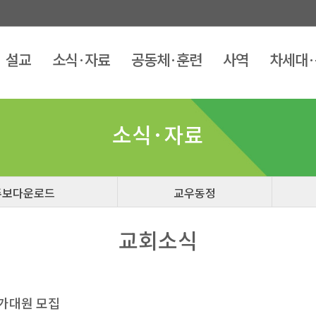
설교
소식·자료
공동체·훈련
사역
차세대
소식·자료
교회소식
가대원 모집