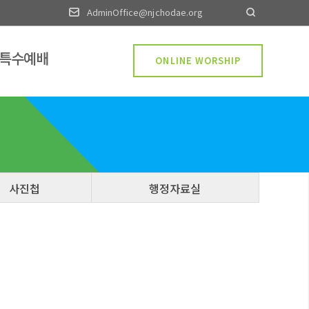
AdminOffice@njchodae.org
·특수예배
ONLINE WORSHIP