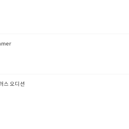
mmer
코러스 오디션