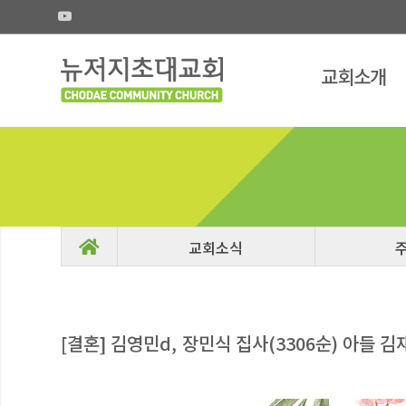
교회소개
[결혼] 김영민d, 장민식 집사(3306순) 아들 김