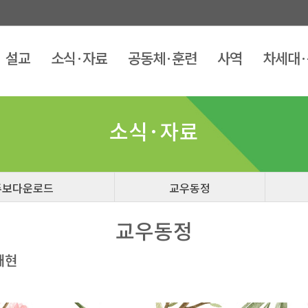
설교
소식·자료
공동체·훈련
사역
차세대
소식·자료
교우동정
재현