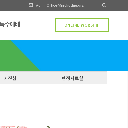
AdminOffice@njchodae.org
·특수예배
ONLINE WORSHIP